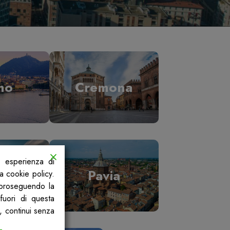
mo
Cremona
a esperienza di
ano
Pavia
la cookie policy.
, proseguendo la
fuori di questa
, continui senza