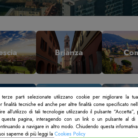
escia
Brianza
Co
terze parti selezionate utilizzano cookie per migliorare la tu
odi
Mantova
Mil
 finalità tecniche ed anche per altre finalità come specificato nel
re all’utilizzo di tali tecnologie utilizzando il pulsante “Accetta”
 questa pagina, interagendo con un link o un pulsante al di 
ontinuando a navigare in altro modo. Chiudendo questa informativa
uoi saperne di più leggi la
Cookies Policy