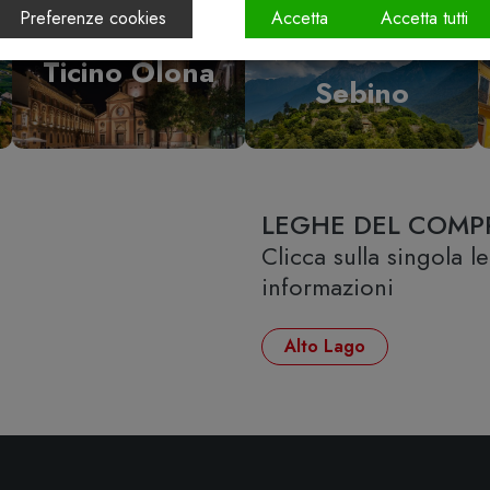
Preferenze cookies
Accetta
Accetta tutti
Vallecamonica
Ticino Olona
Sebino
LEGHE DEL COMP
Clicca sulla singola 
informazioni
Alto Lago