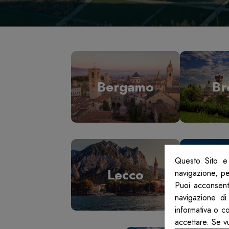
Bergamo
Br
Questo Sito e 
Lecco
L
navigazione, per
Puoi acconsenti
navigazione di
informativa o c
accettare. Se v