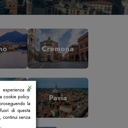
mo
Cremona
a esperienza di
ano
Pavia
la cookie policy.
, proseguendo la
fuori di questa
, continui senza