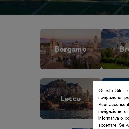
Bergamo
Br
Questo Sito e 
Lecco
L
navigazione, per
Puoi acconsenti
navigazione di
informativa o c
accettare. Se v