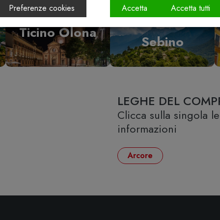
Preferenze cookies
Accetta
Accetta tutti
Vallecamonica
Ticino Olona
Sebino
LEGHE DEL COMP
Clicca sulla singola 
informazioni
Arcore