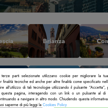
escia
Brianza
Co
terze parti selezionate utilizzano cookie per migliorare la tu
odi
Mantova
Mil
 finalità tecniche ed anche per altre finalità come specificato nel
re all’utilizzo di tali tecnologie utilizzando il pulsante “Accetta”
 questa pagina, interagendo con un link o un pulsante al di 
ontinuando a navigare in altro modo. Chiudendo questa informativa
uoi saperne di più leggi la
Cookies Policy