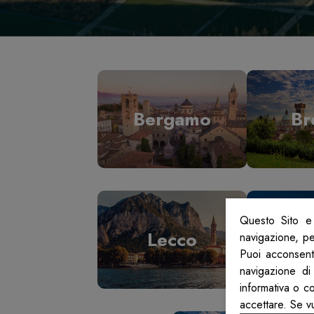
Bergamo
Br
Questo Sito e 
Lecco
L
navigazione, per
Puoi acconsenti
navigazione di
informativa o c
accettare. Se v