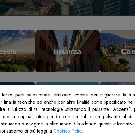
escia
Brianza
Co
terze parti selezionate utilizzano cookie per migliorare la tu
odi
Mantova
Mil
 finalità tecniche ed anche per altre finalità come specificato nel
re all’utilizzo di tali tecnologie utilizzando il pulsante “Accetta”
 questa pagina, interagendo con un link o un pulsante al di 
ontinuando a navigare in altro modo. Chiudendo questa informativa
uoi saperne di più leggi la
Cookies Policy