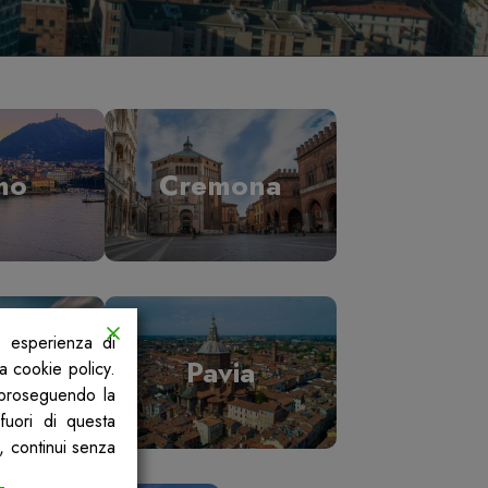
mo
Cremona
a esperienza di
ano
Pavia
la cookie policy.
, proseguendo la
fuori di questa
, continui senza