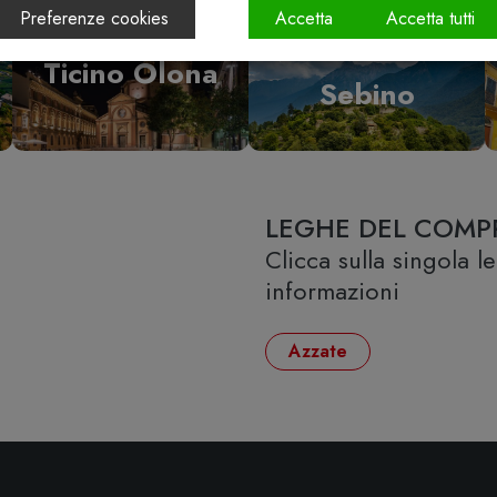
Preferenze cookies
Accetta
Accetta tutti
Vallecamonica
Ticino Olona
Sebino
LEGHE DEL COMP
Clicca sulla singola 
informazioni
Azzate