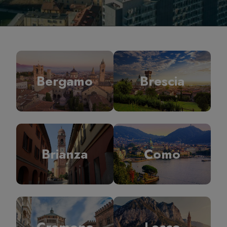
Bergamo
Brescia
Brianza
Como
Cremona
Lecco