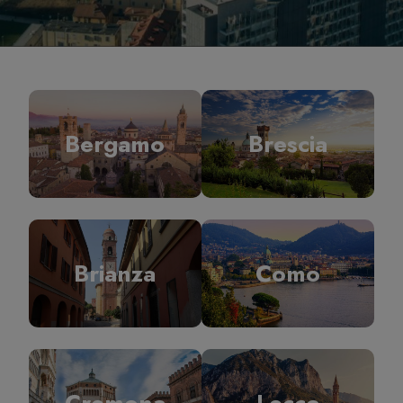
Bergamo
Brescia
Brianza
Como
Cremona
Lecco