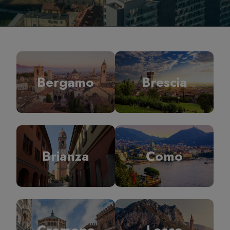
Bergamo
Brescia
Brianza
Como
Cremona
Lecco