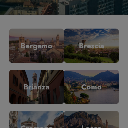
Bergamo
Brescia
Brianza
Como
Cremona
Lecco