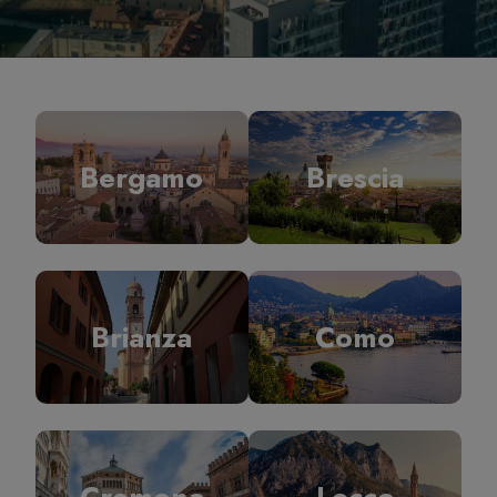
Bergamo
Brescia
Brianza
Como
Cremona
Lecco