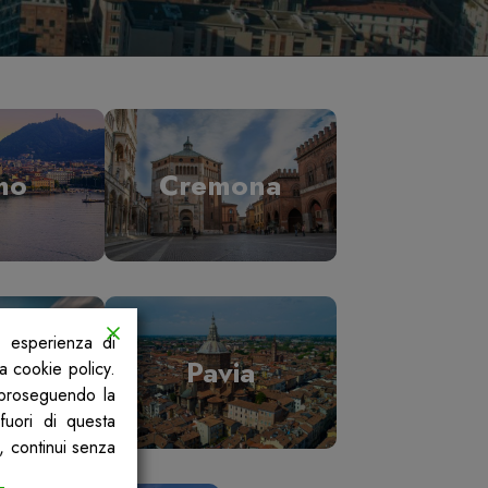
mo
Cremona
a esperienza di
ano
Pavia
la cookie policy.
, proseguendo la
fuori di questa
, continui senza