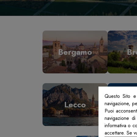
Bergamo
Br
Questo Sito e 
Lecco
L
navigazione, per
Puoi acconsenti
navigazione di
informativa o c
accettare. Se v