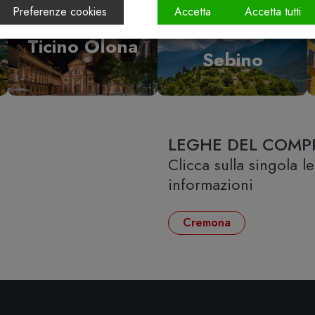
Preferenze cookies
Accetta
Accetta tutti
Vallecamonica
Ticino Olona
Sebino
LEGHE DEL COMP
Clicca sulla singola 
informazioni
Cremona