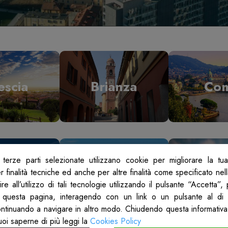
escia
Brianza
Co
terze parti selezionate utilizzano cookie per migliorare la tu
odi
Mantova
Mil
 finalità tecniche ed anche per altre finalità come specificato nel
re all’utilizzo di tali tecnologie utilizzando il pulsante “Accetta”
 questa pagina, interagendo con un link o un pulsante al di 
ontinuando a navigare in altro modo. Chiudendo questa informativa
uoi saperne di più leggi la
Cookies Policy