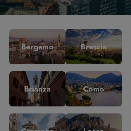
Bergamo
Brescia
Brianza
Como
Cremona
Lecco