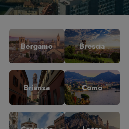
Bergamo
Brescia
Brianza
Como
Cremona
Lecco