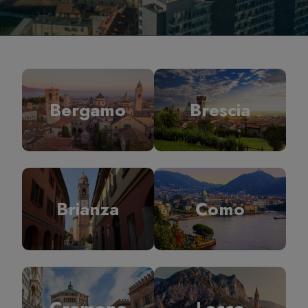
Bergamo
Brescia
Brianza
Como
Cremona
Lecco