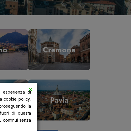
mo
Cremona
a esperienza di
ano
Pavia
la cookie policy.
, proseguendo la
fuori di questa
, continui senza