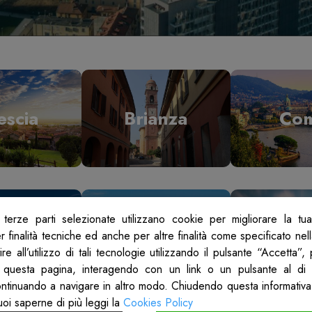
escia
Brianza
Co
terze parti selezionate utilizzano cookie per migliorare la tu
odi
Mantova
Mil
 finalità tecniche ed anche per altre finalità come specificato nel
re all’utilizzo di tali tecnologie utilizzando il pulsante “Accetta”
 questa pagina, interagendo con un link o un pulsante al di 
ontinuando a navigare in altro modo. Chiudendo questa informativa
uoi saperne di più leggi la
Cookies Policy