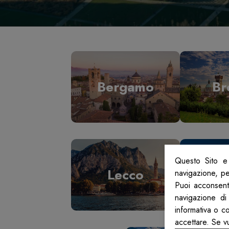
Bergamo
Br
Questo Sito e 
Lecco
L
navigazione, per
Puoi acconsenti
navigazione di
informativa o c
accettare. Se v