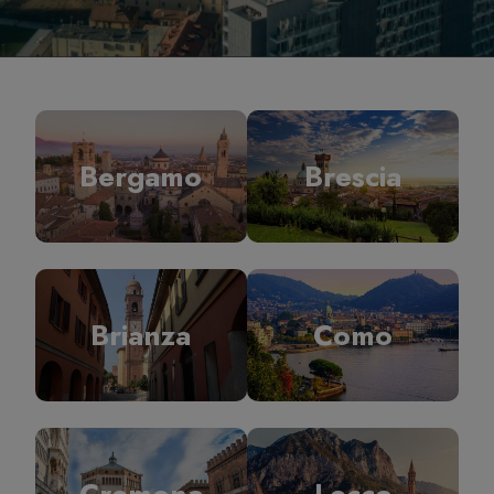
Bergamo
Brescia
Brianza
Como
Cremona
Lecco