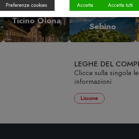
Preferenze cookies
Accetta
Accetta tutti
Vallecamonica
Ticino Olona
Sebino
LEGHE DEL COMP
Clicca sulla singola 
informazioni
Lissone