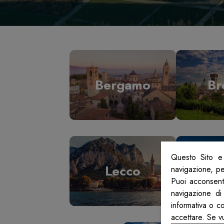
Bergamo
Br
Questo Sito e 
Lecco
L
navigazione, per
Puoi acconsenti
navigazione di
informativa o c
accettare. Se v