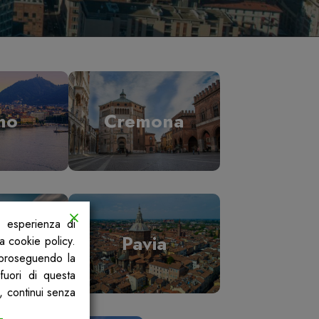
mo
Cremona
a esperienza di
ano
Pavia
la cookie policy.
, proseguendo la
fuori di questa
, continui senza