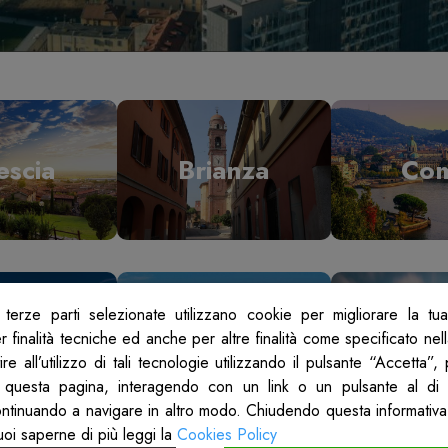
escia
Brianza
Co
terze parti selezionate utilizzano cookie per migliorare la tu
odi
Mantova
Mil
 finalità tecniche ed anche per altre finalità come specificato nel
re all’utilizzo di tali tecnologie utilizzando il pulsante “Accetta”
 questa pagina, interagendo con un link o un pulsante al di 
ontinuando a navigare in altro modo. Chiudendo questa informativa
uoi saperne di più leggi la
Cookies Policy