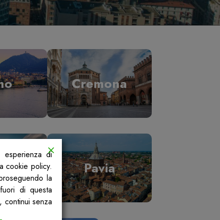
mo
Cremona
a esperienza di
ano
Pavia
la cookie policy.
, proseguendo la
fuori di questa
, continui senza