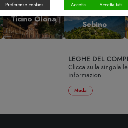
Preferenze cookies
Accetta
Accetta tutti
Vallecamonica
Ticino Olona
Sebino
LEGHE DEL COMP
Clicca sulla singola 
informazioni
Meda