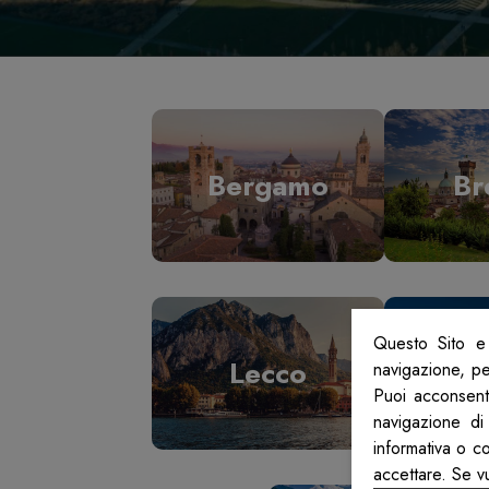
Bergamo
Br
Questo Sito e 
Lecco
L
navigazione, per
Puoi acconsenti
navigazione di
informativa o c
accettare. Se v