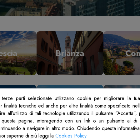
escia
Brianza
Co
terze parti selezionate utilizzano cookie per migliorare la tu
odi
Mantova
Mil
 finalità tecniche ed anche per altre finalità come specificato nel
re all’utilizzo di tali tecnologie utilizzando il pulsante “Accetta”
 questa pagina, interagendo con un link o un pulsante al di 
ontinuando a navigare in altro modo. Chiudendo questa informativa
uoi saperne di più leggi la
Cookies Policy