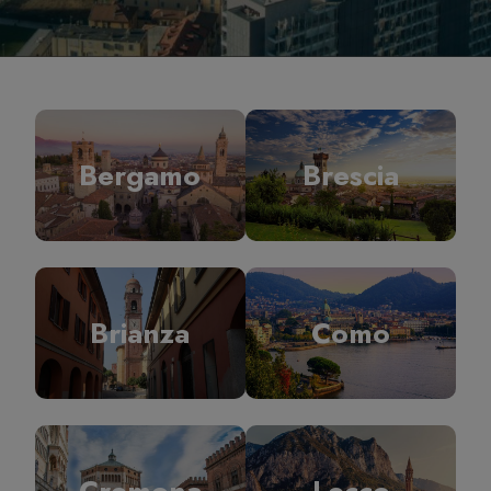
Bergamo
Brescia
Brianza
Como
Cremona
Lecco