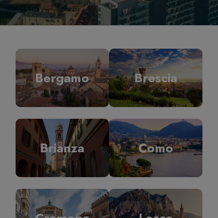
Bergamo
Brescia
Brianza
Como
Cremona
Lecco