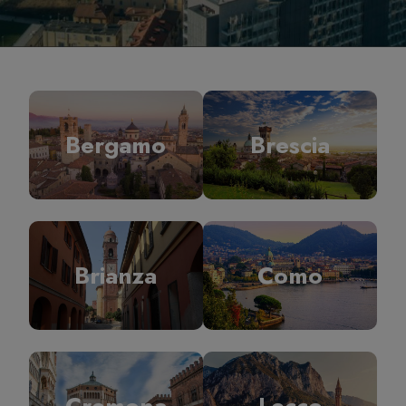
Bergamo
Brescia
Brianza
Como
Cremona
Lecco