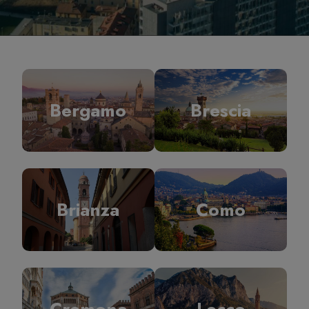
Bergamo
Brescia
Brianza
Como
Cremona
Lecco