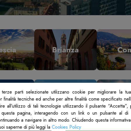
escia
Brianza
Co
terze parti selezionate utilizzano cookie per migliorare la tu
odi
Mantova
Mil
 finalità tecniche ed anche per altre finalità come specificato nel
re all’utilizzo di tali tecnologie utilizzando il pulsante “Accetta”
 questa pagina, interagendo con un link o un pulsante al di 
ontinuando a navigare in altro modo. Chiudendo questa informativa
uoi saperne di più leggi la
Cookies Policy