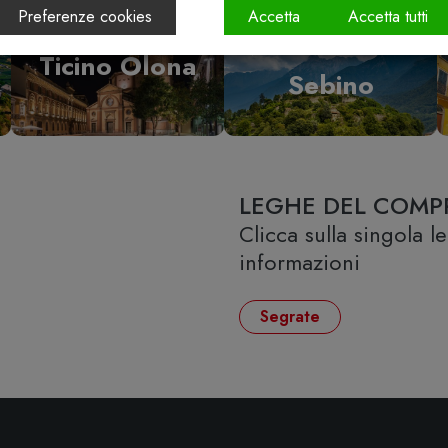
Preferenze cookies
Accetta
Accetta tutti
Vallecamonica
Ticino Olona
Sebino
LEGHE DEL COMP
Clicca sulla singola 
informazioni
Segrate