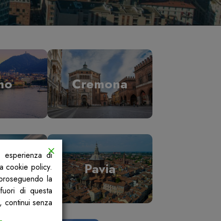
mo
Cremona
a esperienza di
ano
Pavia
la cookie policy.
, proseguendo la
fuori di questa
, continui senza