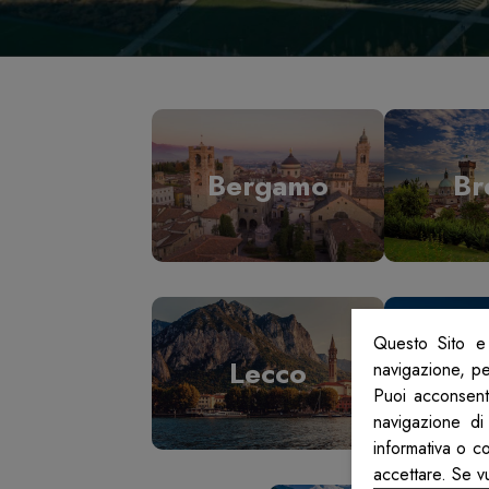
Bergamo
Br
Questo Sito e 
Lecco
L
navigazione, per
Puoi acconsenti
navigazione di
informativa o c
accettare. Se v