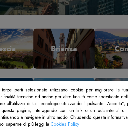
escia
Brianza
Co
terze parti selezionate utilizzano cookie per migliorare la tu
odi
Mantova
Mil
 finalità tecniche ed anche per altre finalità come specificato nel
re all’utilizzo di tali tecnologie utilizzando il pulsante “Accetta”
 questa pagina, interagendo con un link o un pulsante al di 
ontinuando a navigare in altro modo. Chiudendo questa informativa
uoi saperne di più leggi la
Cookies Policy