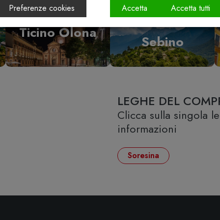
Preferenze cookies
Accetta
Accetta tutti
Vallecamonica
Ticino Olona
Sebino
LEGHE DEL COMP
Clicca sulla singola 
informazioni
Soresina