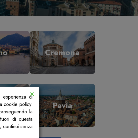
mo
Cremona
a esperienza di
ano
Pavia
la cookie policy.
, proseguendo la
fuori di questa
, continui senza