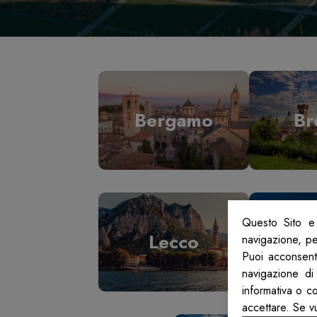
Bergamo
Br
Questo Sito e 
Lecco
L
navigazione, per
Puoi acconsenti
navigazione di
informativa o c
accettare. Se v