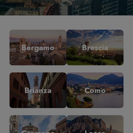
Bergamo
Brescia
Brianza
Como
Cremona
Lecco