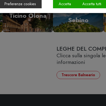
Preferenze cookies
Accetta
Accetta tutti
Vallecamonica
Ticino Olona
Sebino
LEGHE DEL COMP
Clicca sulla singola 
informazioni
Trescore Balneario