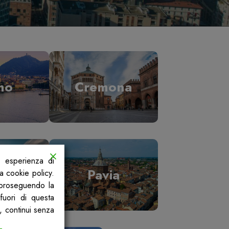
mo
Cremona
a esperienza di
ano
Pavia
la cookie policy.
, proseguendo la
fuori di questa
, continui senza