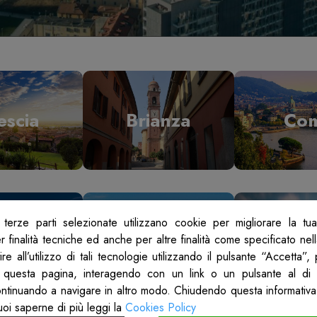
escia
Brianza
Co
terze parti selezionate utilizzano cookie per migliorare la tu
odi
Mantova
Mil
 finalità tecniche ed anche per altre finalità come specificato nel
re all’utilizzo di tali tecnologie utilizzando il pulsante “Accetta”
 questa pagina, interagendo con un link o un pulsante al di 
ontinuando a navigare in altro modo. Chiudendo questa informativa
uoi saperne di più leggi la
Cookies Policy