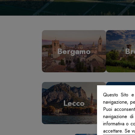
Bergamo
Br
Questo Sito e 
Lecco
L
navigazione, per
Puoi acconsenti
navigazione di
informativa o c
accettare. Se v