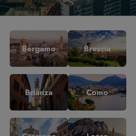
Bergamo
Brescia
Brianza
Como
Cremona
Lecco