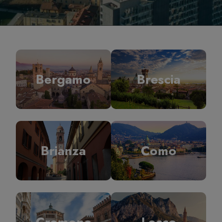
Bergamo
Brescia
Brianza
Como
Cremona
Lecco