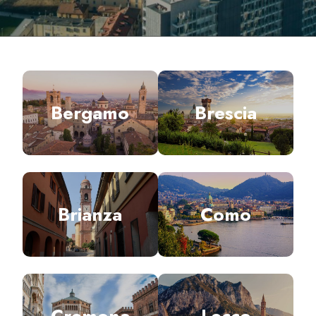
Bergamo
Brescia
Brianza
Como
Cremona
Lecco